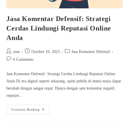
Jasa Komentar Defensif: Strategi
Cerdas Lindungi Reputasi Online
Anda
Post
Post
Post
rene
October 10, 2025
Jasa Komentar Defensif
author:
published:
category:
Post
0 Comments
comments:
Jasa Komentar Defensif: Strategi Cerdas Lindungi Reputasi Online
Anda Di era digital seperti sekarang, opini publik di dunia maya dapat
berubah dengan sangat cepat. Hanya dengan satu komentar negatif,
reputasi…
Jasa
Continue Reading
Komentar
Defensif:
Strategi
Cerdas