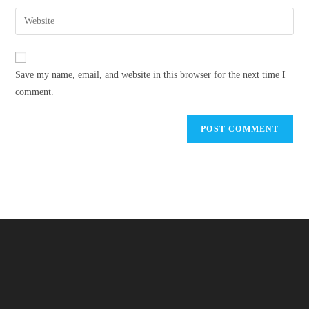
username
email
Enter
to
address
your
comment
to
website
comment
URL
Save my name, email, and website in this browser for the next time I
(optional)
comment.