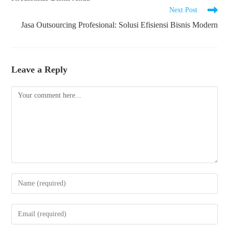
Next Post
Jasa Outsourcing Profesional: Solusi Efisiensi Bisnis Modern
Leave a Reply
Comment
Enter
your
name
Enter
or
your