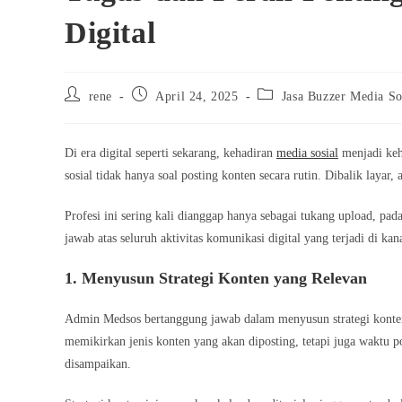
Digital
Post
Post
Post
rene
April 24, 2025
Jasa Buzzer Media So
author:
published:
category:
Di era digital seperti sekarang, kehadiran
media sosial
menjadi keha
sosial tidak hanya soal posting konten secara rutin. Dibalik layar
Profesi ini sering kali dianggap hanya sebagai tukang upload, pa
jawab atas seluruh aktivitas komunikasi digital yang terjadi di ka
1. Menyusun Strategi Konten yang Relevan
Admin Medsos bertanggung jawab dalam menyusun strategi konten
memikirkan jenis konten yang akan diposting, tetapi juga waktu po
disampaikan.