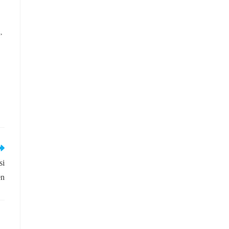
,
si
en