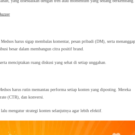
bulanan, yang disesuaikan dengan tren atau momentum yang sedang berkembang.
Buzzer
 Medsos harus sigap membalas komentar, pesan pribadi (DM), serta menanggap
ibusi besar dalam membangun citra positif brand.
erta menciptakan ruang diskusi yang sehat di setiap unggahan.
n Medsos harus rutin memantau performa setiap konten yang diposting. Mereka
 rate (CTR), dan konversi.
lalu mengatur strategi konten selanjutnya agar lebih efektif.