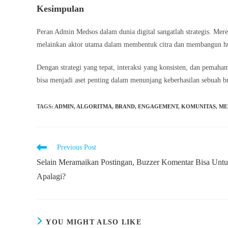
Kesimpulan
Peran Admin Medsos dalam dunia digital sangatlah strategis. Mer
melainkan aktor utama dalam membentuk citra dan membangun hu
Dengan strategi yang tepat, interaksi yang konsisten, dan pemah
bisa menjadi aset penting dalam menunjang keberhasilan sebuah bran
TAGS
:
ADMIN
,
ALGORITMA
,
BRAND
,
ENGAGEMENT
,
KOMUNITAS
,
ME
Read
Previous Post
more
Selain Meramaikan Postingan, Buzzer Komentar Bisa Unt
articles
Apalagi?
YOU MIGHT ALSO LIKE