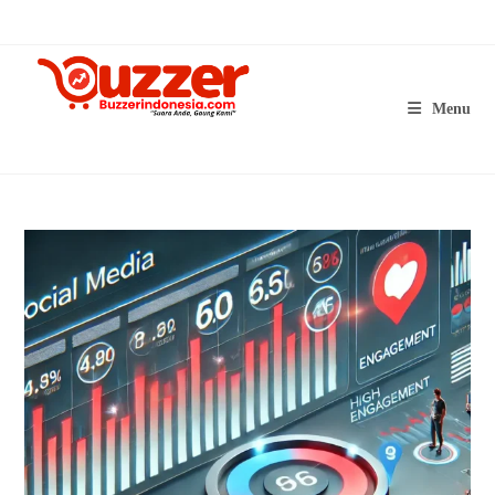
Skip
to
content
Menu