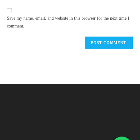
comment
to
website
comment
URL
Save my name, email, and website in this browser for the next time I
(optional)
comment.