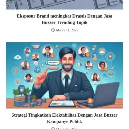
Eksposur Brand meningkat Drastis Dengan Jasa
Buzzer Trending Topik
March 11, 2025
Strategi Tingkatkan Elektabilitas Dengan Jasa Buzzer
Kampanye Politik