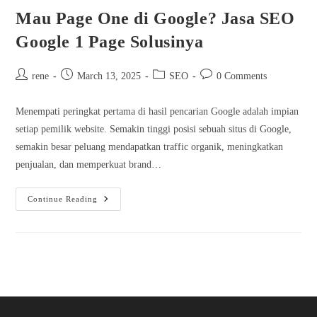
Mau Page One di Google? Jasa SEO
Google 1 Page Solusinya
Post
Post
Post
Post
rene
March 13, 2025
SEO
0 Comments
author:
published:
category:
comments:
Menempati peringkat pertama di hasil pencarian Google adalah impian
setiap pemilik website. Semakin tinggi posisi sebuah situs di Google,
semakin besar peluang mendapatkan traffic organik, meningkatkan
penjualan, dan memperkuat brand…
Mau
Continue Reading
Page
One
Di
Google?
Jasa
SEO
Google
1
Page
Solusinya