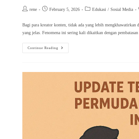
Post
Post
Post
rene
February 5, 2026
Edukasi
/
Sosial Media
author:
published:
category:
Bagi para kreator konten, tidak ada yang lebih mengkhawatirkan dar
yang jelas. Fenomena ini sering kali dikaitkan dengan pembatasan 
Mengatasi
Continue Reading
Shadow
Ban
TikTok
Dan
Mengembalikan
Reach