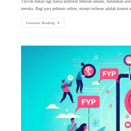
TikTok bukan lagi hanya platform hiburan semata, melainkan aren
mereka. Bagi para pebisnis online, mimpi terbesar adalah konten
Rahasia
Continue Reading
Menguasai
FYP
TikTok
Sebagai
Langkah
Praktis
Menaikkan
Penjualan
Bisnis