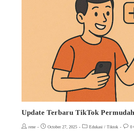
Update Terbaru TikTok Permudah 
Post
Post
Post
Post
rene
October 27, 2025
Edukasi
/
Tiktok
0
author:
published:
category:
comme