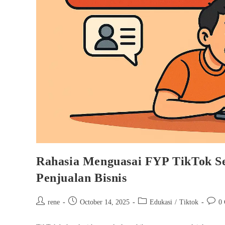
Rahasia Menguasai FYP TikTok S
Penjualan Bisnis
Post
Post
Post
Post
rene
October 14, 2025
Edukasi
/
Tiktok
0
author:
published:
category:
comme