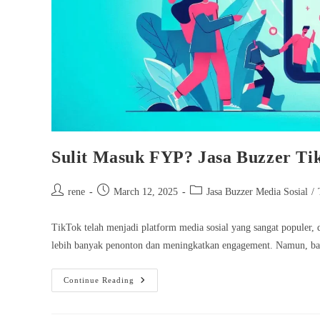
Sulit Masuk FYP? Jasa Buzzer Ti
Post
Post
Post
rene
March 12, 2025
Jasa Buzzer Media Sosial
/
author:
published:
category:
TikTok telah menjadi platform media sosial yang sangat populer
lebih banyak penonton dan meningkatkan engagement. Namun, b
Sulit
Continue Reading
Masuk
FYP?
Jasa