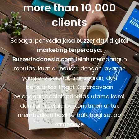
more than 10,000
clients
Sebagai penyedia
jasa buzzer dan digital
marketing terpercaya
,
BuzzerIndonesia.com
telah membangun
reputasi kuat di industri dengan layanan
yang profesional, transparan, dan
berkualitas tinggi. Kepercayaan
pelanggan adalah prioritas utama kami,
dan kami selalu berkomitmen untuk
memberikan hasil terbaik bagi setiap
kampanye.