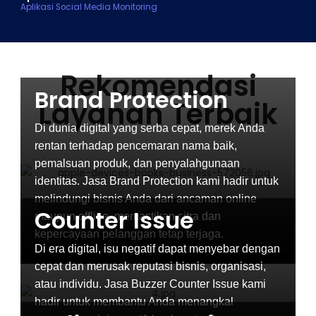
Aplikasi Social Media Monitoring
Rekomendasi
Brand Protection
Layanan Terbaik
Di dunia digital yang serba cepat, merek Anda
rentan terhadap pencemaran nama baik,
pemalsuan produk, dan penyalahgunaan
identitas. Jasa Brand Protection kami hadir untuk
melindungi bisnis Anda dari ancaman online
Counter Issue
maupun offline, memastikan citra dan
kepercayaan pelanggan tetap terjaga.
Di era digital, isu negatif dapat menyebar dengan
cepat dan merusak reputasi bisnis, organisasi,
atau individu. Jasa Buzzer Counter Issue kami
hadir untuk membantu Anda menangkal