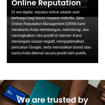
Online Reputation
serangan opini negatif, hoaks, atau kampanye
hitam dengan strategi komunikasi yang efektif.
Di era digital, reputasi online adalah aset
berharga bagi bisnis maupun individu. Jasa
Online Reputation Management (ORM) kami
membantu Anda membangun, melindungi, dan
meningkatkan citra positif di internet. Kami
menangani ulasan negatif, mengoptimalkan
pencarian Google, serta memastikan brand atau
nama Anda dikenal secara positif oleh publik.
We are trusted by